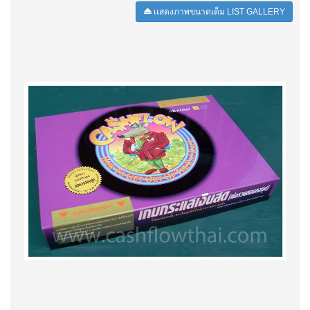
เเสดงภาพขนาดเต็ม LIST GALLERY