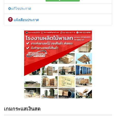
เเก้ไขประกาศ
เเจ้งเตือนประกาศ
เกมกระแสเงินสด