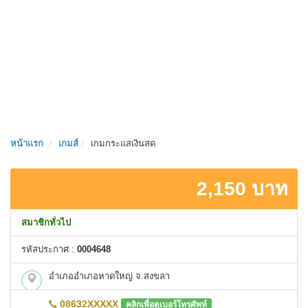
หน้าเเรก
เกมส์
เกมกระแสเงินสด
2,150 บาท
สมาชิกทั่วไป
รหัสประกาศ :
0004648
อำเภออำเภอหาดใหญ่ จ.สงขลา
08632XXXXX
คลิกเพื่อดูเบอร์โทรศัพท์