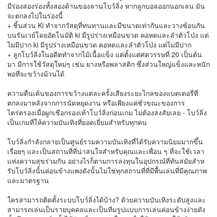
มีร่องสองร่องทั้งสองด้านของลานโบว์ลิ่ง หากลูกบอลออกนอกเลน มัน
จะตกลงไปในร่องนี้
+ ชิ้นส่วน Ki ทําจากวัสดุที่ทนทานและมีขนาดเท่ากันและวางซ้อนกัน
บนรันเวย์โดยอัตโนมัติ ki มีรูปร่างเหมือนขวด คอหดและลําตัวโป่ง แต่
ไม่มีปาก ki มีรูปร่างเหมือนขวด คอหดและลําตัวโป่ง แต่ไม่มีปาก
+ ลูกโบว์ลิ่งในอดีตทําจากไม้เนื้อแข็ง แต่ตั้งแต่ศตวรรษที่ 20 เป็นต้น
มา มีการใช้วัสดุใหม่ๆ เช่น ยางหรือพลาสติก ซึ่งส่วนใหญ่แข็งและหนัก
พอที่จะขว้างม้วนได้
ความตื่นเต้นของการขว้างแต่ละครั้งเสียงระยะไกลของแบตเตอรี่ที่
ตกลงมาหลังจากการนัดหยุดงาน หรือเพียงแค่ชั่วขณะของการ
ไตร่ตรองเมื่อผูกเชือกรองเท้าโบว์ลิ่งก่อนเกม ไม่ต้องสงสัยเลย - โบว์ลิ่ง
เป็นเกมที่ให้ความบันเทิงที่ยอดเยี่ยมสําหรับทุกคน
โบว์ลิ่งกําลังกลายเป็นศูนย์รวมความบันเทิงที่ได้รับความนิยมมากขึ้น
เรื่อยๆ และเป็นสถานที่ที่น่าสนใจสําหรับคุณและเพื่อน ๆ ที่จะใช้เวลา
แห่งความสุขร่วมกัน อย่างไรก็ตามการลงทุนในอุปกรณ์ที่ทันสมัยสําห
รับโบว์ลิ่งนั้นค่อนข้างแพงดังนั้นไม่ใช่ทุกสถานที่ที่มีพื้นเล่นที่มีคุณภาพ
และมาตรฐาน
ใครสามารถติดตั้งระบบโบว์ลิ่งได้บ้าง? ด้วยความบันเทิงระดับสูงและ
สามารถเล่นเป็นรายบุคคลและเป็นทีมรูปแบบการเล่นค่อนข้างง่ายดัง