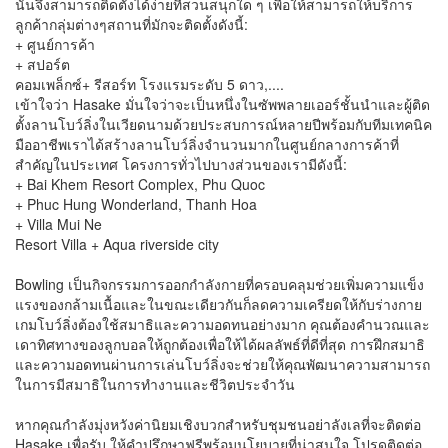
นั้นจึงสามารถติดตั้งได้ง่ายที่สวนสนุกใด ๆ เพื่อให้สามารถให้บริการ
ลูกค้ากลุ่มต่างๆสถานที่มักจะติดตั้งดังนี้:
+ ศูนย์การค้า
+ สปอร์ต
คอมเพล็กซ์+ รีสอร์ท โรงแรมระดับ 5 ดาว,....
เข้าใจว่า Hasake มั่นใจว่าจะเป็นหนึ่งในซัพพลายเออร์ชั้นนําและผู้ติด
ตั้งลานโบว์ลิ่งในเวียดนามด้วยประสบการณ์หลายปีพร้อมกับทีมเทคนิค
มืออาชีพเราได้สร้างลานโบว์ลิ่งจํานวนมากในศูนย์กลางการค้าที่
สําคัญในประเทศ โครงการทั่วไปบางส่วนของเรามีดังนี้:
+ Bai Khem Resort Complex, Phu Quoc
+ Phuc Hung Wonderland, Thanh Hoa
+ Villa Mui Ne
Resort Villa + Aqua riverside city
Bowling เป็นกิจกรรมการออกกําลังกายที่ครอบคลุมช่วยเพิ่มความแข็ง
แรงของกล้ามเนื้อและในขณะเดียวกันก็ลดความเครียดให้กับร่างกาย
เกมโบว์ลิ่งต้องใช้สมาธิและความอดทนอย่างมาก คุณต้องคํานวณและ
เดาทิศทางของลูกบอลให้ถูกต้องเพื่อให้ได้ผลลัพธ์ที่ดีที่สุด การฝึกสมาธิ
และความอดทนผ่านการเล่นโบว์ลิ่งจะช่วยให้คุณพัฒนาความสามารถ
ในการมีสมาธิในการทํางานและชีวิตประจําวัน
หากคุณกําลังมุ่งหวังค่านิยมเชิงบวกสําหรับชุมชนอย่าลังเลที่จะติดต่อ
Hasake เพื่อรับ ให้คําปรึกษาฟรีพร้อมนโยบายที่น่าสนใจ โปรดติดต่อ