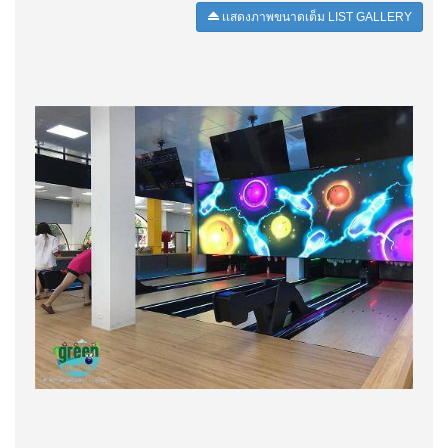
เเสดงภาพขนาดเต็ม LIST GALLERY