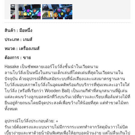
สินค้า : มือหนึ่ง
ประเภท : เกมส์
หมวด : เครื่องเกมส์
ต้องการ : ขาย
Hasake เป็นซัพพลายเออร์โบว์ลิ่งชั้นนําในเวียดนาม
ลานโบว์ลิ่งเป็นหนึ่งในสนามเด็กเล่นที่โดดเด่นที่สุดในเวียดนามใน
ปัจจุบัน ด้วยอุปกรณ์ที่ทันสมัยระบบที่นั่งเสียงและแสงมาตรฐานลาน
โบว์ลิ่งมอบสภาพโบว์ลิ่งในอุดมคติพร้อมกับบริการที่ทุ่มเทและเอาใจใส่
โบว์ลิ่ง (หรือที่เรียกว่า Wooden Ball) เป็นเกมกีฬาที่สนุกสนานที่ผู้เล่น
แต่ละคนขว้างลูกบอลหนักที่วิ่งบนรันเวย์ที่ยาวและเรียบเพื่อล้มห่วงไม้ที่
ยืนอยู่ท้ายถนนโดยมีจุดประสงค์เพื่อขว้างให้น้อยที่สุด แต่ทําขวดไม้หก
ทั้งหมด
อุปกรณ์โบว์ลิ่งประกอบด้วย: +
รันเวย์ต้องตรงและแบนราบไม่มีการกระแทกทําจากวัสดุมันวาวไม่บิด
เบี้ยวง่ายและทาด้วยน้ํามันพิเศษเพื่อให้ลูกบอลม้วนง่าย แต่ไม่ลื่นเกินไป