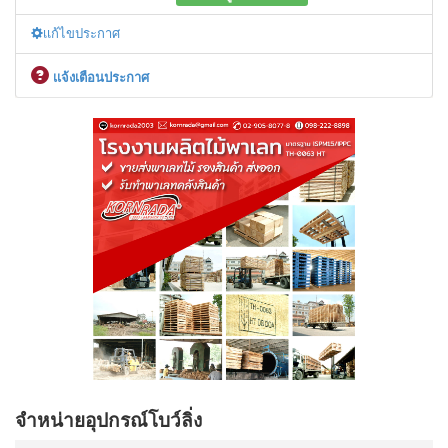
เเก้ไขประกาศ
เเจ้งเตือนประกาศ
จำหน่ายอุปกรณ์โบว์ลิ่ง