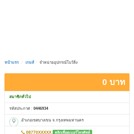
หน้าเเรก
เกมส์
จำหน่ายอุปกรณ์โบว์ลิ่ง
0 บาท
สมาชิกทั่วไป
รหัสประกาศ :
0446934
อำเภอเขตบางเขน จ.กรุงเทพมหานคร
08770XXXXX
คลิกเพื่อดูเบอร์โทรศัพท์