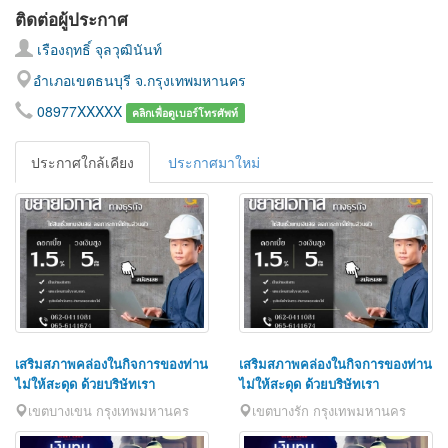
ติดต่อผู้ประกาศ
เรืองฤทธิ์ จุลวุฒินันท์
อำเภอเขตธนบุรี จ.กรุงเทพมหานคร
08977XXXXX
คลิกเพื่อดูเบอร์โทรศัพท์
ประกาศใกล้เคียง
ประกาศมาใหม่
เสริมสภาพคล่องในกิจการของท่าน
เสริมสภาพคล่องในกิจการของท่าน
ไม่ให้สะดุด ด้วยบริษัทเรา
ไม่ให้สะดุด ด้วยบริษัทเรา
เขตบางเขน กรุงเทพมหานคร
เขตบางรัก กรุงเทพมหานคร