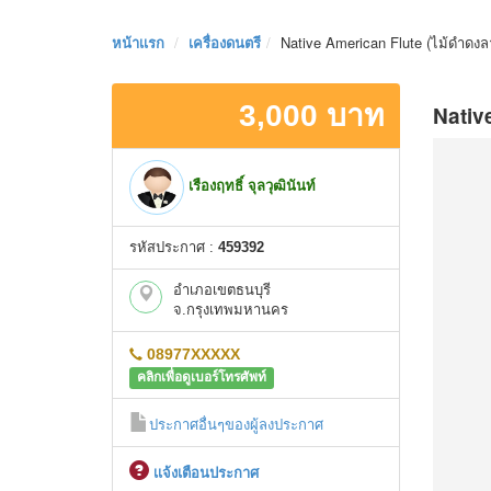
หน้าเเรก
เครื่องดนตรี
Native American Flute (ไม้ดำด
3,000 บาท
Nativ
เรืองฤทธิ์ จุลวุฒินันท์
รหัสประกาศ :
459392
อำเภอเขตธนบุรี
จ.กรุงเทพมหานคร
08977XXXXX
คลิกเพื่อดูเบอร์โทรศัพท์
ประกาศอื่นๆของผู้ลงประกาศ
เเจ้งเตือนประกาศ