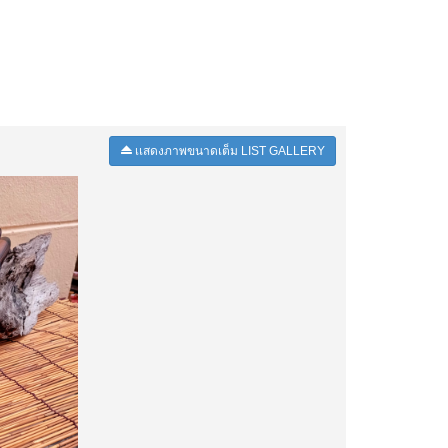
เเสดงภาพขนาดเต็ม LIST GALLERY