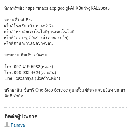
พิกัดทรัพย์ : https://maps.app.goo.gl/AHXBuNvgKAL23txt5
สถานที่ใกล้เคียง
▸ใกล้โรงเรียนบ้านบางน้ำจืด
▸ใกล้วิทยาลัยเทคโนโลยีฐานเทคโนโลยี
▸ใกล้วัดราษฎร์รังสรรค์ (คอกกระบือ)
▸ใกล้สำนักงานเขตบางบอน
สอบถามเพิ่มเติม / นัดชม
โทร. 097-419-5982(พลอย)
โทร. 096-932-4624(ออมสิน)
Line : @panaya (มี@ด้านหน้า)
ปรึกษาสินเชื่อฟรี One Stop Service ดูแลตั้งแต่ต้นจนจบบริษัท ปณยา
คิดดี จำกัด
ติดต่อผู้ประกาศ
Panaya