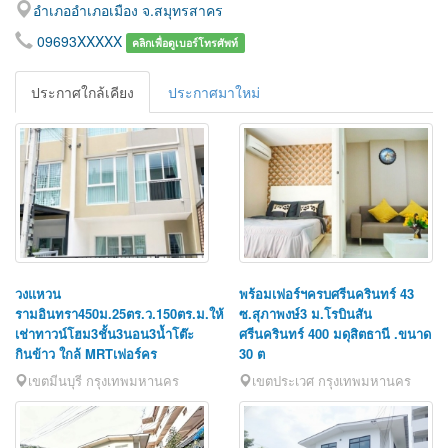
อำเภออำเภอเมือง จ.สมุทรสาคร
09693XXXXX
คลิกเพื่อดูเบอร์โทรศัพท์
ประกาศใกล้เคียง
ประกาศมาใหม่
วงแหวน
พร้อมเฟอร์ฯครบศรีนครินทร์ 43
รามอินทรา450ม.25ตร.ว.150ตร.ม.ให้
ซ.สุภาพงษ์3 ม.โรบินสัน
เช่าทาวน์โฮม3ชั้น3นอน3น้ำโต๊ะ
ศรีนครินทร์ 400 มดุสิตธานี .ขนาด
กินข้าว ใกล้ MRTเฟอร์คร
30 ต
เขตมีนบุรี กรุงเทพมหานคร
เขตประเวศ กรุงเทพมหานคร