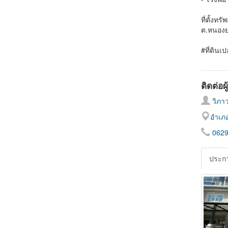
ที่ตั้งทรัพ
ต.หนองยา
#ที่ดินเ
ติดต่อผ
วิภาว
อำเภอ
062
ประกา