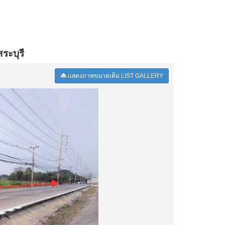
ระบุรี
เเสดงภาพขนาดเต็ม LIST GALLERY