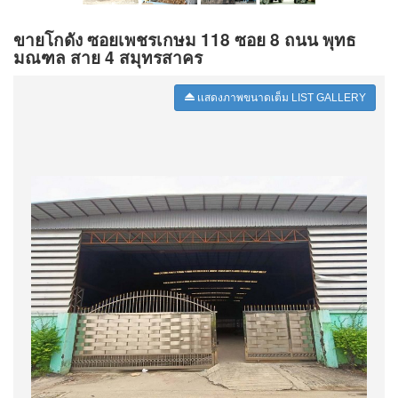
ขายโกดัง ซอยเพชรเกษม 118 ซอย 8 ถนน พุทธ
มณฑล สาย 4 สมุทรสาคร
เเสดงภาพขนาดเต็ม LIST GALLERY