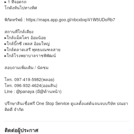
▸ 1 ที่จอดรถ
โกดังหันไปทางทิศ
พิกัดทรัพย์ : https://maps.app.goo.gl/nbcxbxpV1W5UDoRb7
สถานที่ใกล้เคียง
▸ใกล้แม็คโคร อ้อมน้อย
▸ใกล้บิ๊กซี เพลส อ้อมใหญ่
▸ใกล้ตลาดเสรี พุทธมณฑลสาย
▸ใกล้โรงพยาบาลราชพิพัฒน์
สอบถามเพิ่มเติม / นัดชม
โทร. 097-419-5982(พลอย)
โทร. 096-932-4624(ออมสิน)
Line : @panaya (มี@ด้านหน้า)
ปรึกษาสินเชื่อฟรี One Stop Service ดูแลตั้งแต่ต้นจนจบบริษัท ปณยา
คิดดี จำกัด
ติดต่อผู้ประกาศ