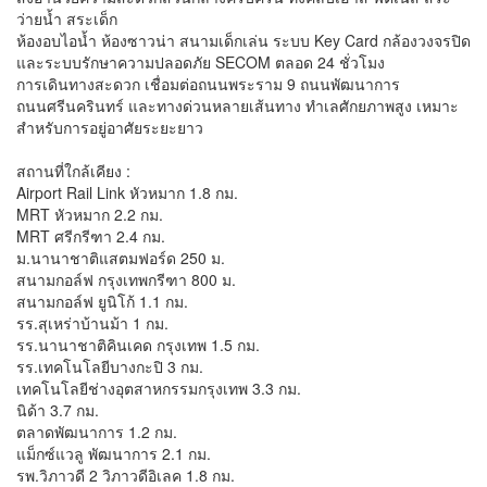
ว่ายน้ำ สระเด็ก
ห้องอบไอน้ำ ห้องซาวน่า สนามเด็กเล่น ระบบ Key Card กล้องวงจรปิด
และระบบรักษาความปลอดภัย SECOM ตลอด 24 ชั่วโมง
การเดินทางสะดวก เชื่อมต่อถนนพระราม 9 ถนนพัฒนาการ
ถนนศรีนครินทร์ และทางด่วนหลายเส้นทาง ทำเลศักยภาพสูง เหมาะ
สำหรับการอยู่อาศัยระยะยาว
สถานที่ใกล้เคียง :
Airport Rail Link หัวหมาก 1.8 กม.
MRT หัวหมาก 2.2 กม.
MRT ศรีกรีฑา 2.4 กม.
ม.นานาชาติแสตมฟอร์ด 250 ม.
สนามกอล์ฟ กรุงเทพกรีฑา 800 ม.
สนามกอล์ฟ ยูนิโก้ 1.1 กม.
รร.สุเหร่าบ้านม้า 1 กม.
รร.นานาชาติคินเคด กรุงเทพ 1.5 กม.
รร.เทคโนโลยีบางกะปิ 3 กม.
เทคโนโลยีช่างอุตสาหกรรมกรุงเทพ 3.3 กม.
นิด้า 3.7 กม.
ตลาดพัฒนาการ 1.2 กม.
แม็กซ์แวลู พัฒนาการ 2.1 กม.
รพ.วิภาวดี 2 วิภาวดีอิเลค 1.8 กม.