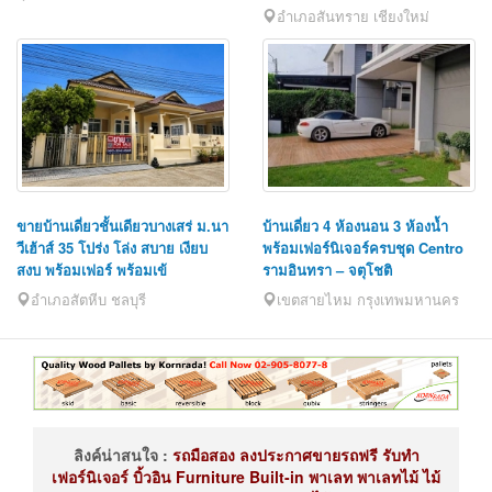
อำเภอสันทราย เชียงใหม่
ขายบ้านเดี่ยวชั้นเดียวบางเสร่ ม.นา
บ้านเดี่ยว 4 ห้องนอน 3 ห้องน้ำ
วีเฮ้าส์ 35 โปร่ง โล่ง สบาย เงียบ
พร้อมเฟอร์นิเจอร์ครบชุด Centro
สงบ พร้อมเฟอร์ พร้อมเข้
รามอินทรา – จตุโชติ
อำเภอสัตหีบ ชลบุรี
เขตสายไหม กรุงเทพมหานคร
ลิงค์น่าสนใจ :
รถมือสอง
ลงประกาศขายรถฟรี
รับทำ
เฟอร์นิเจอร์
บิ้วอิน
Furniture Built-in
พาเลท
พาเลทไม้
ไม้