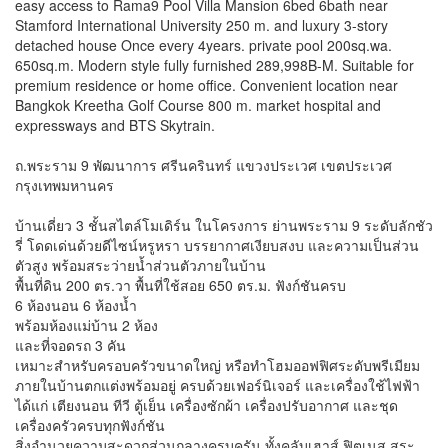
easy access to Rama9 Pool Villa Mansion 6bed 6bath near
Stamford International University 250 m. and luxury 3-story
detached house Once every 4years. private pool 200sq.wa.
650sq.m. Modern style fully furnished 289,998B-M. Suitable for
premium residence or home office. Convenient location near
Bangkok Kreetha Golf Course 800 m. market hospital and
expressways and BTS Skytrain.
ถ.พระราม 9 พัฒนาการ ศรีนครินทร์ แขวงประเวศ เขตประเวศ
กรุงเทพมหานคร
บ้านเดี่ยว 3 ชั้นสไตล์โมเดิร์น ในโครงการ ย่านพระราม 9 ระดับลักชัว
รี่ โดดเด่นด้วยดีไซน์หรูหรา บรรยากาศเงียบสงบ และความเป็นส่วน
ตัวสูง พร้อมสระว่ายน้ำส่วนตัวภายในบ้าน
พื้นที่ดิน 200 ตร.วา พื้นที่ใช้สอย 650 ตร.ม. ฟังก์ชันครบ
6 ห้องนอน 6 ห้องน้ำ
พร้อมห้องแม่บ้าน 2 ห้อง
และที่จอดรถ 3 คัน
เหมาะสำหรับครอบครัวขนาดใหญ่ หรือทำโฮมออฟฟิศระดับพรีเมียม
ภายในบ้านตกแต่งพร้อมอยู่ ครบด้วยเฟอร์นิเจอร์ และเครื่องใช้ไฟฟ้า
ได้แก่ เตียงนอน ทีวี ตู้เย็น เครื่องซักผ้า เครื่องปรับอากาศ และชุด
เครื่องครัวครบทุกฟังก์ชัน
สิ่งอำนวยความสะดวกส่วนกลางครบครัน ทั้งคลับเฮาส์ ฟิตเนส สระ