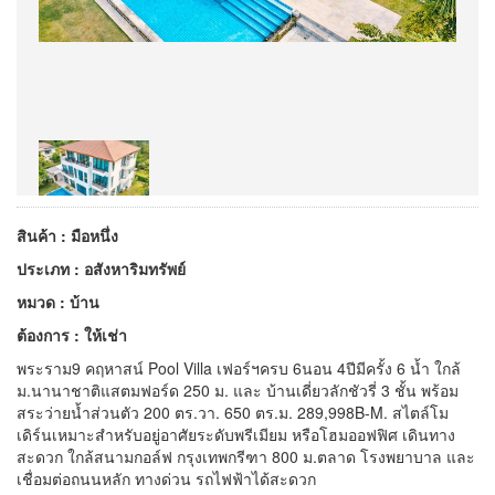
สินค้า : มือหนึ่ง
ประเภท : อสังหาริมทรัพย์
หมวด : บ้าน
ต้องการ : ให้เช่า
พระราม9 คฤหาสน์ Pool Villa เฟอร์ฯครบ 6นอน 4ปีมีครั้ง 6 น้ำ ใกล้
ม.นานาชาติแสตมฟอร์ด 250 ม. และ บ้านเดี่ยวลักชัวรี่ 3 ชั้น พร้อม
สระว่ายน้ำส่วนตัว 200 ตร.วา. 650 ตร.ม. 289,998B-M. สไตล์โม
เดิร์นเหมาะสำหรับอยู่อาศัยระดับพรีเมียม หรือโฮมออฟฟิศ เดินทาง
สะดวก ใกล้สนามกอล์ฟ กรุงเทพกรีฑา 800 ม.ตลาด โรงพยาบาล และ
เชื่อมต่อถนนหลัก ทางด่วน รถไฟฟ้าได้สะดวก