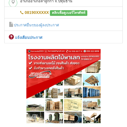
อำเภออำเภอลำลูกกา จ.ปทุมธานี
08190XXXXX
คลิกเพื่อดูเบอร์โทรศัพท์
ประกาศอื่นๆของผู้ลงประกาศ
เเจ้งเตือนประกาศ