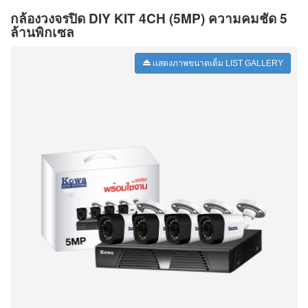
กล้องวงจรปิด DIY KIT 4CH (5MP) ความคมชัด 5
ล้านพิกเซล
เเสดงภาพขนาดเต็ม LIST GALLERY